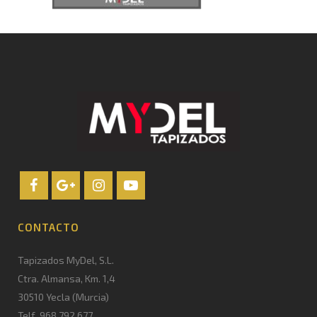
CONTACTO
Tapizados MyDel, S.L.
Ctra. Almansa, Km. 1,4
30510 Yecla (Murcia)
Telf. 968 792 677