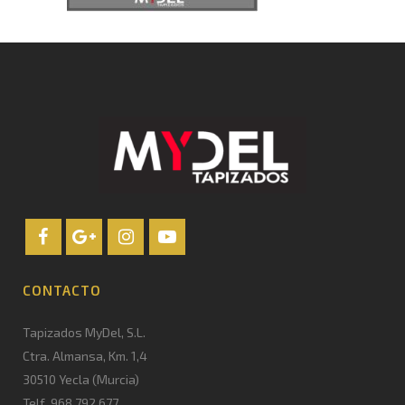
CONTACTO
Tapizados MyDel, S.L.
Ctra. Almansa, Km. 1,4
30510 Yecla (Murcia)
Telf. 968 792 677