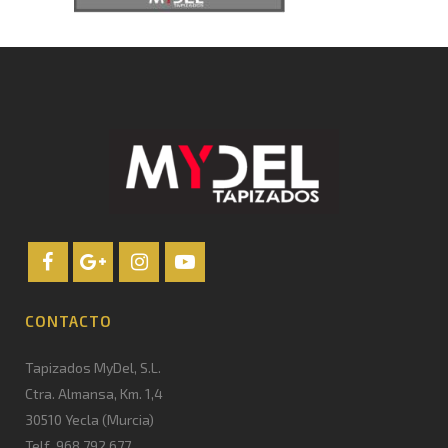
CONTACTO
Tapizados MyDel, S.L.
Ctra. Almansa, Km. 1,4
30510 Yecla (Murcia)
Telf. 968 792 677