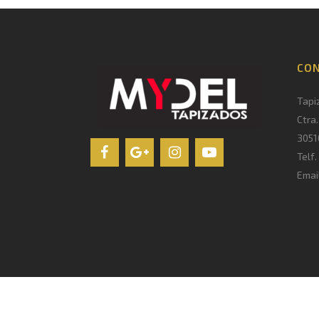
CO
Tapi
Ctra
3051
Telf
Emai