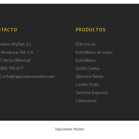
NTACTO
PRODUCTOS
zados MyDel, S.L.
Eléctricos
. Almansa, Km. 1,4
Extraíbles al suelo
0 Yecla (Murcia)
Extraíbles
. 968 792 677
Sofás Cama
l: info@tapizadosmydel.com
Sillones Relax
Lordly Style
Servicio Express
Cabeceros
Tapizados Mydel