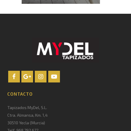
CONTACTO
Tapizados MyDel, S.L.
Ctra. Almansa, Km. 1,4
30510 Yecla (Murcia)
Telf. 968 792 677