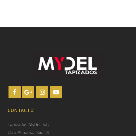
CONTACTO
Tapizados MyDel, S.L.
Ctra. Almansa, Km. 1,4