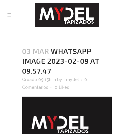
03 MAR
WHATSAPP
IMAGE 2023-02-09 AT
09.57.47
Creado 09:15h
in
by
Tmydel
0
Comentarios
0
Likes