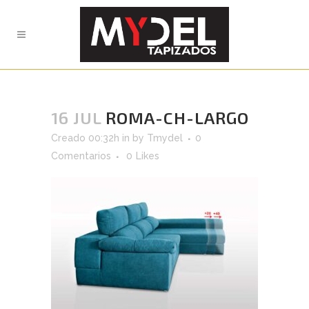
16 JUL
ROMA-CH-LARGO
Creado 00:32h
in
by
Tmydel
0
Comentarios
0
Likes