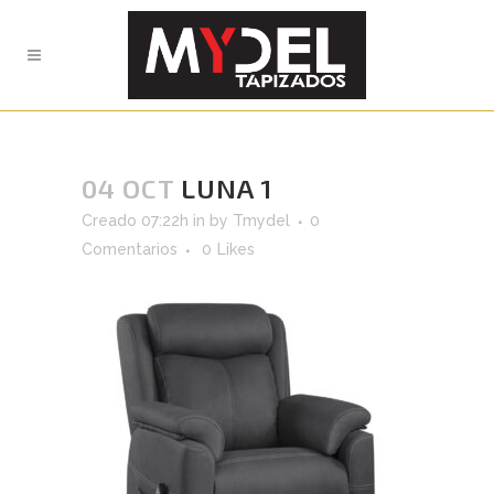
04 OCT
LUNA 1
Creado 07:22h
in
by
Tmydel
0
Comentarios
0
Likes