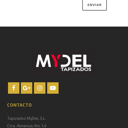
CONTACTO
Tapizados MyDel, S.L.
Ctra. Almansa, Km. 1,4