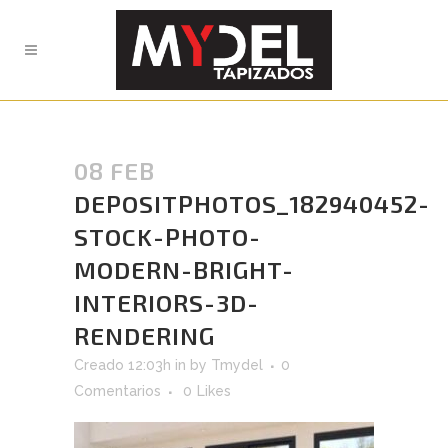
08 FEB
DEPOSITPHOTOS_182940452-
STOCK-PHOTO-
MODERN-BRIGHT-
INTERIORS-3D-
RENDERING
Creado 12:03h
in
by
Tmydel
0
Comentarios
0
Likes