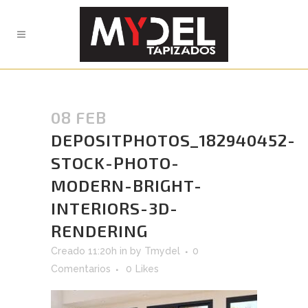
08 FEB
DEPOSITPHOTOS_182940452-
STOCK-PHOTO-
MODERN-BRIGHT-
INTERIORS-3D-
RENDERING
Creado 11:20h
in
by
Tmydel
0
Comentarios
0
Likes