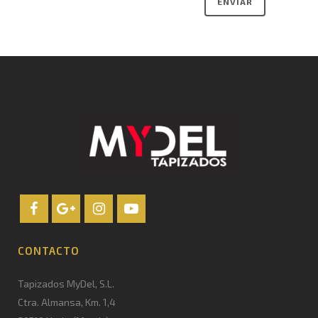
CONTACTO
Tapizados MyDel, S.L.
Ctra. Almansa, Km. 1,4