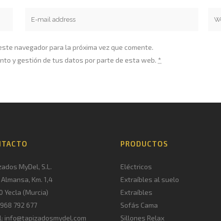
 este navegador para la próxima vez que comente.
nto y gestión de tus datos por parte de esta web.
*
NTACTO
PRODUCTOS
zados MyDel, S.L.
Eléctricos
. Almansa, Km. 1,4
Extraíbles al suelo
0 Yecla (Murcia)
Extraíbles
. 968 792 677
Sofás Cama
l: info@tapizadosmydel.com
Sillones Relax