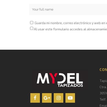
Guarda mi nombre, correo electrónico y web en
Al usar este formulario accedes al almacenamie
CO
Tapi
Ctra
3051
Telf
Emai