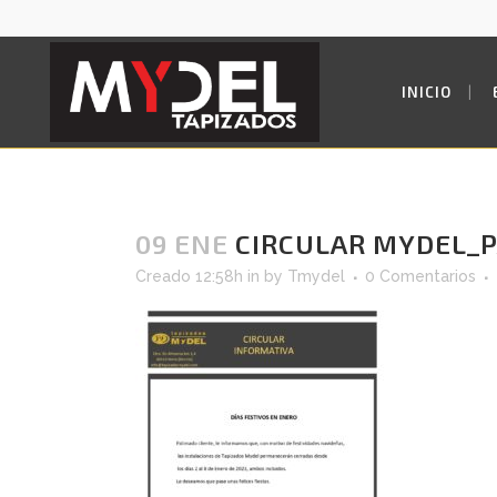
INICIO
09 ENE
CIRCULAR MYDEL_P
Creado 12:58h
in
by
Tmydel
0 Comentarios